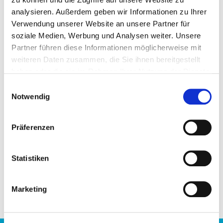
Mariwan Alzehhawi
analysieren. Außerdem geben wir Informationen zu Ihrer
Münchner Str. 123
Verwendung unserer Website an unsere Partner für
85774 Unterföhring
soziale Medien, Werbung und Analysen weiter. Unsere
Partner führen diese Informationen möglicherweise mit
weiteren Daten zusammen, die Sie ihnen bereitgestellt
mobil
+49 160 4326471
haben oder die sie im Rahmen Ihrer Nutzung der Dienste
E-Mail
mail@me-h.de
gesammelt haben.
Einwilligungsauswahl
Notwendig
Präferenzen
Statistiken
Marketing