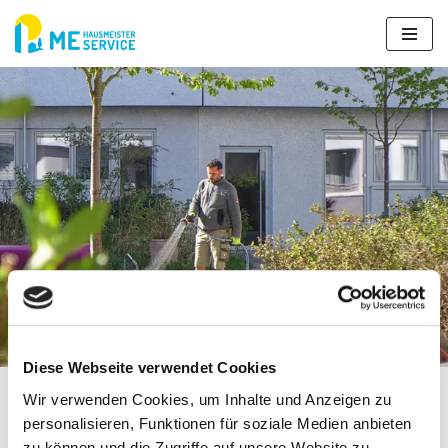
Zum
Inhalt
springen
Kontakt
Diese Webseite verwendet Cookies
Wir verwenden Cookies, um Inhalte und Anzeigen zu
Kontakt
ME-Hausmeisterservice
personalisieren, Funktionen für soziale Medien anbieten
zu können und die Zugriffe auf unsere Website zu