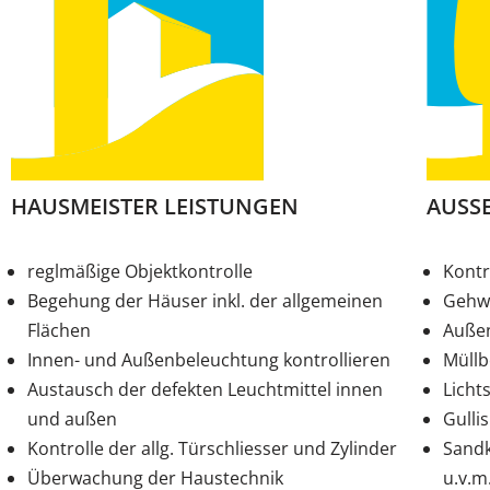
HAUSMEISTER LEISTUNGEN
AUSS
reglmäßige Objektkontrolle
Kontr
Begehung der Häuser inkl. der allgemeinen
Gehw
Flächen
Außen
Innen- und Außenbeleuchtung kontrollieren
Müllb
Austausch der defekten Leuchtmittel innen
Licht
und außen
Gulli
Kontrolle der allg. Türschliesser und Zylinder
Sandk
Überwachung der Haustechnik
u.v.m