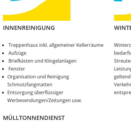
INNENREINIGUNG
WINT
Treppenhaus inkl. allgemeiner Kellerräume
Winterd
Aufzüge
bedarf
Briefkästen und Klingelanlagen
Streute
Fenster
Leistun
Organisation und Reinigung
gelten
Schmutzfangmatten
Verkehr
Entsorgung überflüssiger
entspr
Werbesendungen/Zeitungen usw.
MÜLLTONNENDIENST