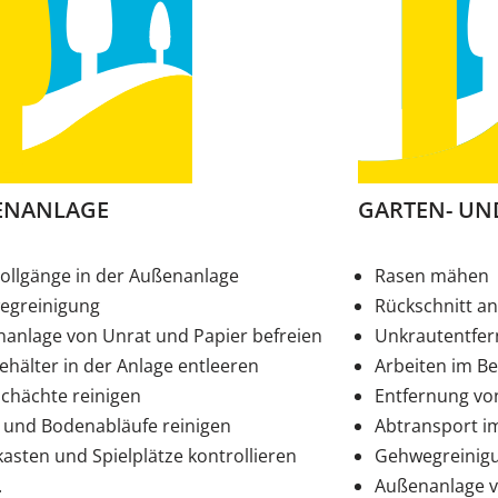
ENANLAGE
GARTEN- UN
ollgänge in der Außenanlage
Rasen mähen
egreinigung
Rückschnitt a
anlage von Unrat und Papier befreien
Unkrautentfe
ehälter in der Anlage entleeren
Arbeiten im Be
schächte reinigen
Entfernung vo
s und Bodenabläufe reinigen
Abtransport i
asten und Spielplätze kontrollieren
Gehwegreinig
.
Außenanlage v